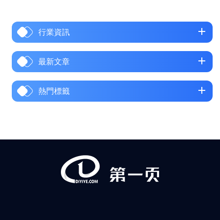
一、一句話說清：SEO是什麼意
思？我們可以用一個最簡單的
行業資訊
比喻來理解：SEO（搜尋引擎優
化）就像為你的网站「發傳
單」，不過發傳單的對象是搜
最新文章
尋引擎（如百度、Google），目
的是讓你的网站在用戶搜尋相
熱門標籤
關內容時，能出現在更靠前、
更顯眼的位置。更正式一點的
SEO定義是：它是一種通過了解
和遵循搜尋引擎的排名規則，
對網站進行內部和外部的調整
優化，從而提升網站在搜尋引
擎中自然排名的技術和過程。
簡...