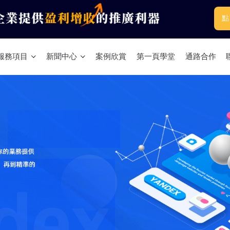
點
服務項目
新聞中心
案例欣賞
第一頁學堂
通路合作
Linkedin Sales Navigator