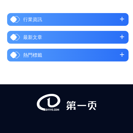
出現在 Google 搜尋與 Google
地圖中，還能幫助你獲得更多
行業資訊
銷售線索與品牌信任。一、
Google 商家是什麼及其核心功
能 二、Google 商家註冊與設定
最新文章
流程 三、如何優化 Google 商家
資訊 四、Google 商家對企業的
熱門標籤
實際價值 一、Google 商家是什
麼及其核心功能 Google 商家
（Google Business Profile，簡稱
GBP），原名 Google My
Business，是 Google 為全球企業
提供的免費資訊管理與展示平
台。透過註...